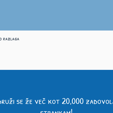
o razlaga
druži se že več kot 20,000 zadovol
strankam!